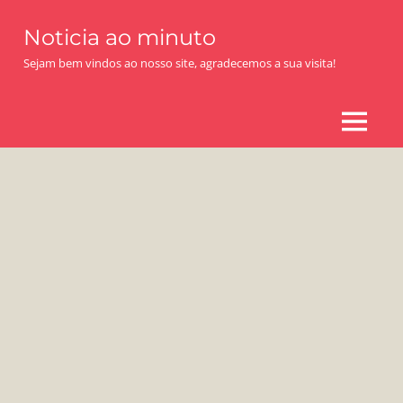
Skip
Noticia ao minuto
to
content
Sejam bem vindos ao nosso site, agradecemos a sua visita!
MENU