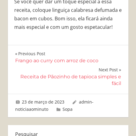
Se você quer dar um toque especial a essa
receita, coloque linguiça calabresa defumada e
bacon em cubos. Bom isso, ela ficará ainda
mais especial e com um gosto espetacular!
Navegação
Previous Post
Frango ao curry com arroz de coco
de
Next Post
Post
Receita de Pãozinho de tapioca simples e
fácil
23 de março de 2023
admin-
noticiaaominuto
Sopa
Pesquisar