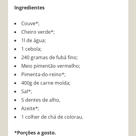
Ingredientes
Couve*;
Cheiro verde*;
1l de água;
1 cebola;
240 gramas de fubá fino;
Meio pimentão vermelho;
Pimenta-do-reino*;
400g de carne moída;
Sal*;
5 dentes de alho,
Azeite*;
1 colher de chá de colorau.
*Porções a gosto.