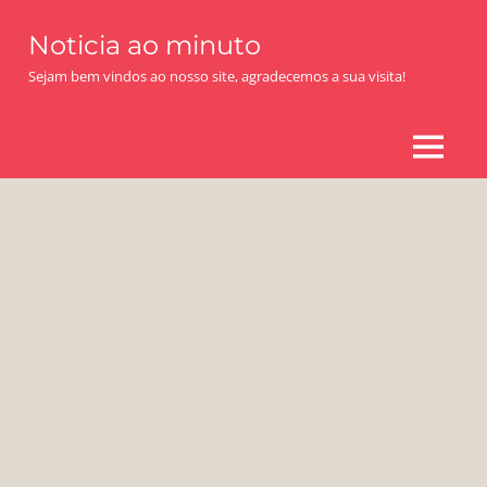
Skip
Noticia ao minuto
to
content
Sejam bem vindos ao nosso site, agradecemos a sua visita!
MENU