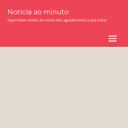
Skip
Noticia ao minuto
to
content
Sejam bem vindos ao nosso site, agradecemos a sua visita!
MENU