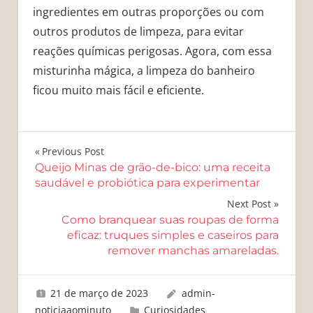
ingredientes em outras proporções ou com
outros produtos de limpeza, para evitar
reações químicas perigosas. Agora, com essa
misturinha mágica, a limpeza do banheiro
ficou muito mais fácil e eficiente.
Navegação
Previous Post
Queijo Minas de grão-de-bico: uma receita
de
saudável e probiótica para experimentar
Post
Next Post
Como branquear suas roupas de forma
eficaz: truques simples e caseiros para
remover manchas amareladas.
21 de março de 2023
admin-
noticiaaominuto
Curiosidades