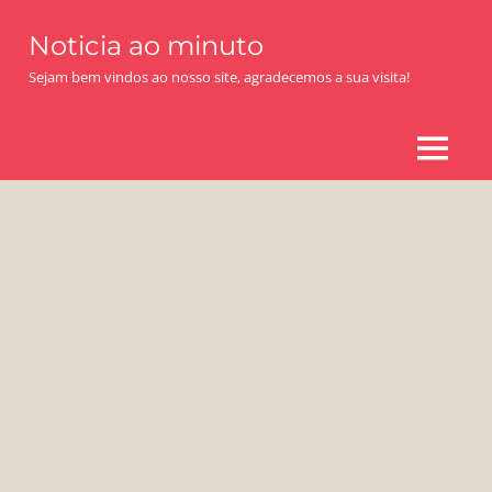
Skip
Noticia ao minuto
to
content
Sejam bem vindos ao nosso site, agradecemos a sua visita!
MENU