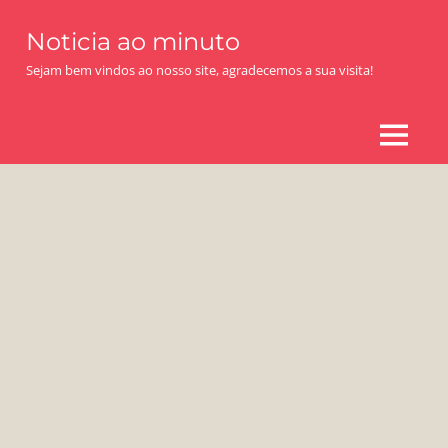
Skip
Noticia ao minuto
to
content
Sejam bem vindos ao nosso site, agradecemos a sua visita!
MENU