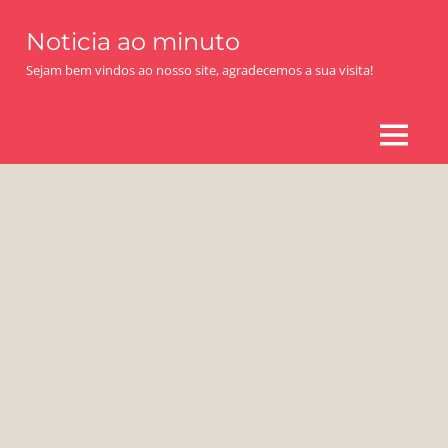
Skip
Noticia ao minuto
to
content
Sejam bem vindos ao nosso site, agradecemos a sua visita!
MENU