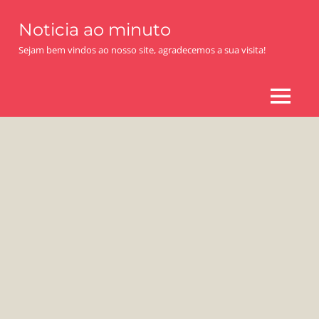
Skip
Noticia ao minuto
to
content
Sejam bem vindos ao nosso site, agradecemos a sua visita!
MENU