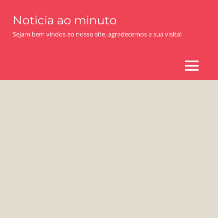
Skip
Noticia ao minuto
to
content
Sejam bem vindos ao nosso site, agradecemos a sua visita!
MENU