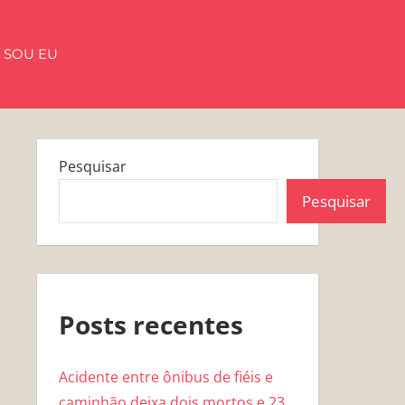
 SOU EU
Pesquisar
Pesquisar
Posts recentes
Acidente entre ônibus de fiéis e
caminhão deixa dois mortos e 23