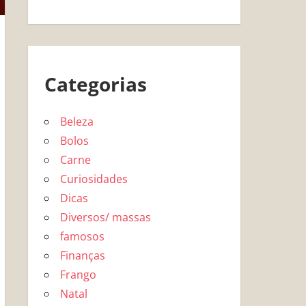
Categorias
Beleza
Bolos
Carne
Curiosidades
Dicas
Diversos/ massas
famosos
Finanças
Frango
Natal