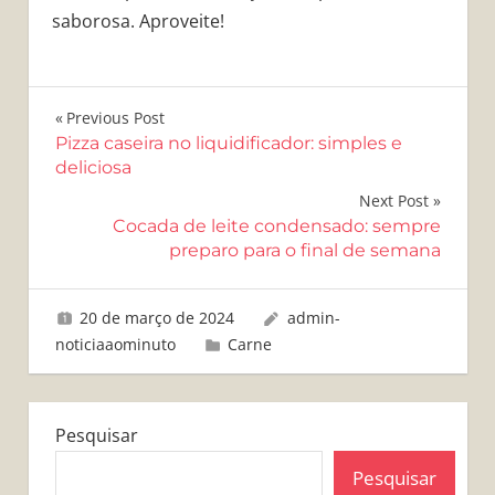
saborosa. Aproveite!
Navegação
Previous Post
Pizza caseira no liquidificador: simples e
de
deliciosa
Post
Next Post
Cocada de leite condensado: sempre
preparo para o final de semana
20 de março de 2024
admin-
noticiaaominuto
Carne
Pesquisar
Pesquisar