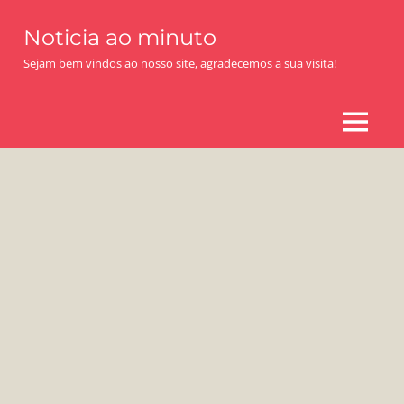
Skip
Noticia ao minuto
to
content
Sejam bem vindos ao nosso site, agradecemos a sua visita!
MENU