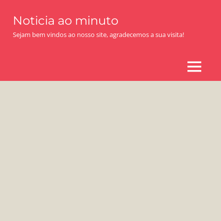
Skip
Noticia ao minuto
to
content
Sejam bem vindos ao nosso site, agradecemos a sua visita!
MENU