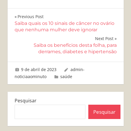
Navegação
Previous Post
Saiba quais os 10 sinais de câncer no ovário
de
que nenhuma mulher deve ignorar
Post
Next Post
Saiba os benefícios desta folha, para
derrames, diabetes e hipertensão
9 de abril de 2023
admin-
noticiaaominuto
saúde
Pesquisar
Pesquisar