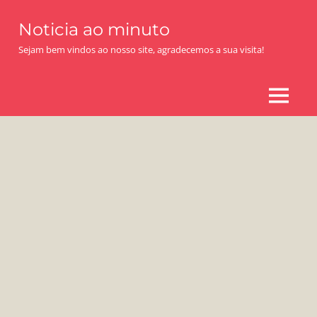
Skip
Noticia ao minuto
to
content
Sejam bem vindos ao nosso site, agradecemos a sua visita!
MENU