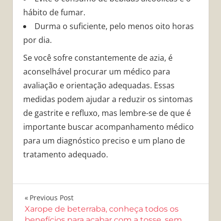
hábito de fumar.
Durma o suficiente, pelo menos oito horas
por dia.
Se você sofre constantemente de azia, é
aconselhável procurar um médico para
avaliação e orientação adequadas. Essas
medidas podem ajudar a reduzir os sintomas
de gastrite e refluxo, mas lembre-se de que é
importante buscar acompanhamento médico
para um diagnóstico preciso e um plano de
tratamento adequado.
Navegação
Previous Post
Xarope de beterraba, conheça todos os
de
benefícios para acabar com a tosse, sem