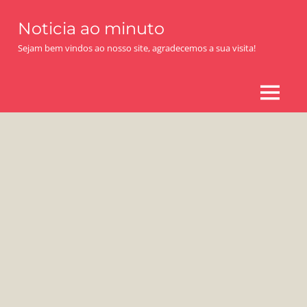
Skip
Noticia ao minuto
to
content
Sejam bem vindos ao nosso site, agradecemos a sua visita!
MENU