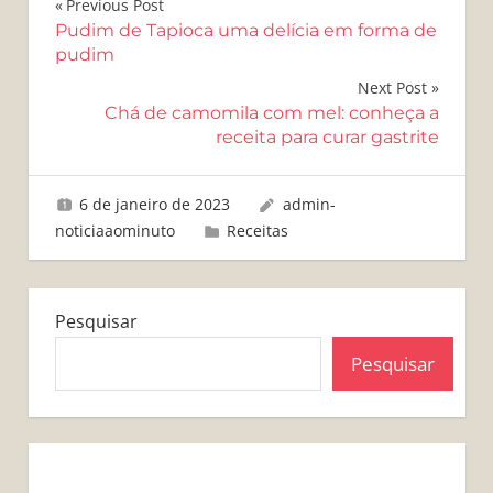
Navegação
Previous Post
Pudim de Tapioca uma delícia em forma de
de
pudim
Post
Next Post
Chá de camomila com mel: conheça a
receita para curar gastrite
6 de janeiro de 2023
admin-
noticiaaominuto
Receitas
Pesquisar
Pesquisar