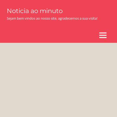
Skip
Noticia ao minuto
to
content
Sejam bem vindos ao nosso site, agradecemos a sua visita!
MENU