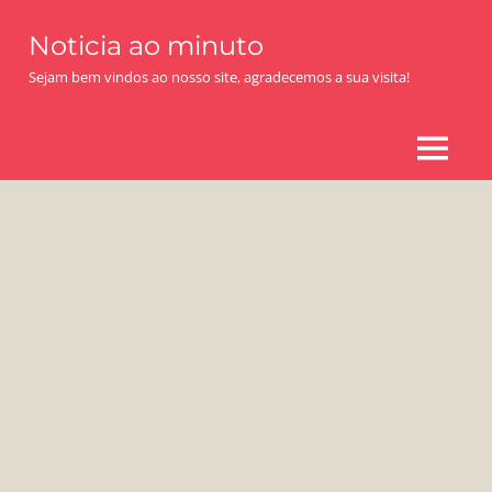
Skip
Noticia ao minuto
to
content
Sejam bem vindos ao nosso site, agradecemos a sua visita!
MENU