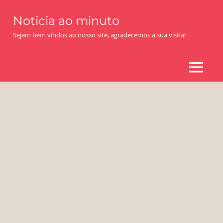
Skip
Noticia ao minuto
to
content
Sejam bem vindos ao nosso site, agradecemos a sua visita!
MENU