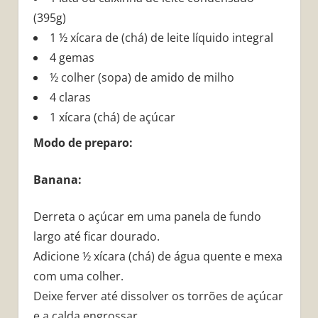
(395g)
1 ½ xícara de (chá) de leite líquido integral
4 gemas
½ colher (sopa) de amido de milho
4 claras
1 xícara (chá) de açúcar
Modo de preparo:
Banana:
Derreta o açúcar em uma panela de fundo
largo até ficar dourado.
Adicione ½ xícara (chá) de água quente e mexa
com uma colher.
Deixe ferver até dissolver os torrões de açúcar
e a calda engrossar.