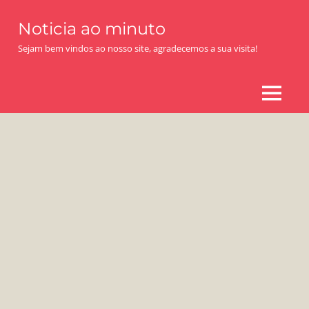
Skip
Noticia ao minuto
to
content
Sejam bem vindos ao nosso site, agradecemos a sua visita!
MENU