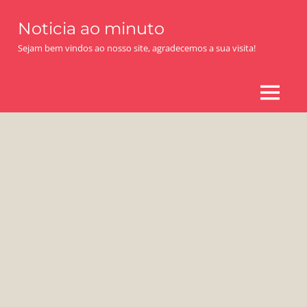
Skip
Noticia ao minuto
to
content
Sejam bem vindos ao nosso site, agradecemos a sua visita!
MENU