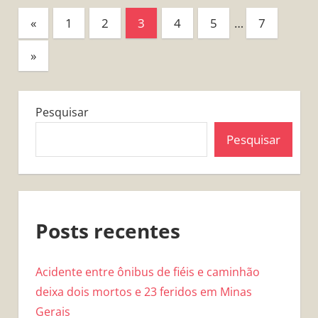
Paginação
Previous
«
1
2
3
4
5
…
7
Posts
de
Next
»
posts
Posts
Pesquisar
Pesquisar
Posts recentes
Acidente entre ônibus de fiéis e caminhão
deixa dois mortos e 23 feridos em Minas
Gerais